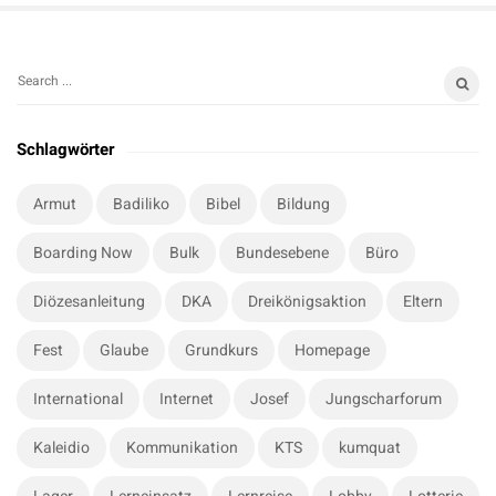
S
S
i
e
t
a
Schlagwörter
r
e
c
S
Armut
Badiliko
Bibel
Bildung
h
i
f
Boarding Now
Bulk
Bundesebene
Büro
d
o
e
r
Diözesanleitung
DKA
Dreikönigsaktion
Eltern
b
:
a
Fest
Glaube
Grundkurs
Homepage
r
International
Internet
Josef
Jungscharforum
Kaleidio
Kommunikation
KTS
kumquat