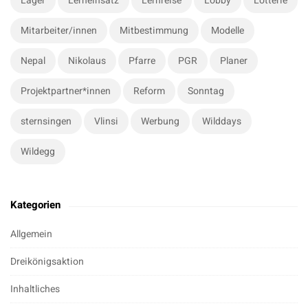
Lager
Lerneinsatz
Lernreise
Lobby
Lotterie
Mitarbeiter/innen
Mitbestimmung
Modelle
Nepal
Nikolaus
Pfarre
PGR
Planer
Projektpartner*innen
Reform
Sonntag
sternsingen
Vlinsi
Werbung
Wilddays
Wildegg
Kategorien
Allgemein
Dreikönigsaktion
Inhaltliches