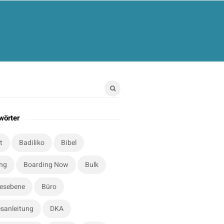
wörter
t
Badiliko
Bibel
ung
Boarding Now
Bulk
esebene
Büro
sanleitung
DKA