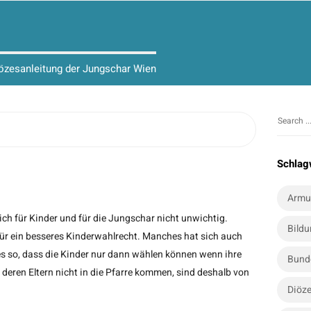
iözesanleitung der Jungschar Wien
S
S
i
e
t
a
Schlag
r
e
c
S
Armu
h
i
ch für Kinder und für die Jungschar nicht unwichtig.
f
Bild
d
für ein besseres Kinderwahlrecht. Manches hat sich auch
o
e
es so, dass die Kinder nur dann wählen können wenn ihre
r
Bund
b
:
r deren Eltern nicht in die Pfarre kommen, sind deshalb von
a
Diöze
r