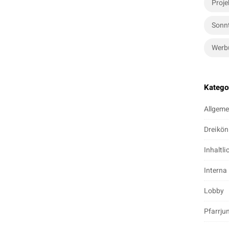
Proje
Sonn
Werb
Katego
Allgeme
Dreikön
Inhaltli
Interna
Lobby
Pfarrju