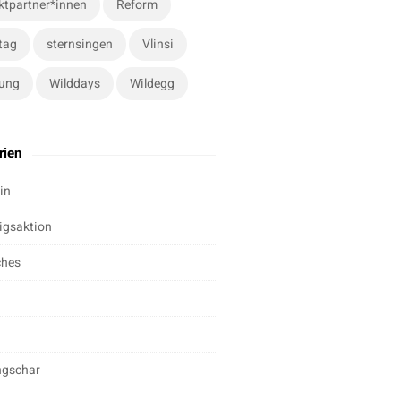
ktpartner*innen
Reform
tag
sternsingen
Vlinsi
ung
Wilddays
Wildegg
rien
in
igsaktion
ches
ngschar