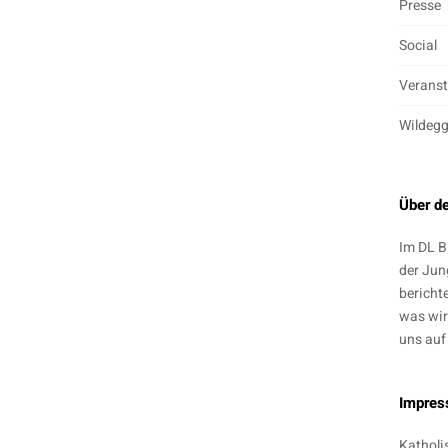
Presse
Social
Veranst
Wildeg
Über d
Im DL B
der Jun
bericht
was wir
uns auf
Impre
Katholi