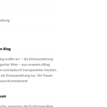
altung
g
en Blog
log wollen wir – die Diözesanleitung
gschar Wien – aus unserem Alltag
en und dadurch transparenter machen,
 als Diözesanleitung tun. Wir freuen
 eure Kommentare!
ssum
sche Jungschar der Erzdiözese Wien