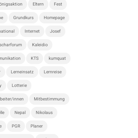
önigsaktion
Eltern
Fest
be
Grundkurs
Homepage
national
Internet
Josef
scharforum
Kaleidio
unikation
KTS
kumquat
r
Lerneinsatz
Lernreise
y
Lotterie
beiter/innen
Mitbestimmung
lle
Nepal
Nikolaus
e
PGR
Planer