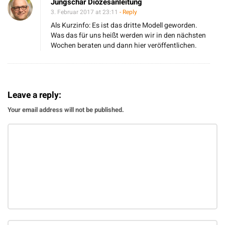
Jungschar Diözesanleitung
t
3. Februar 2017 at 23:11
- Reply
–
Als Kurzinfo: Es ist das dritte Modell geworden.
D
Was das für uns heißt werden wir in den nächsten
e
Wochen beraten und dann hier veröffentlichen.
r
W
ü
Leave a reply:
r
Your email address will not be published.
f
e
l
i
s
t
g
e
f