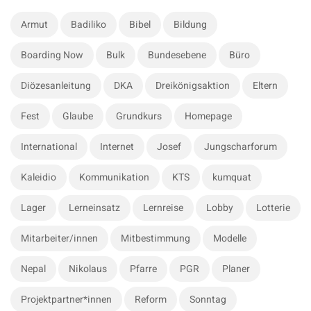
r
e
c
S
Armut
Badiliko
Bibel
Bildung
h
i
f
Boarding Now
Bulk
Bundesebene
Büro
d
o
e
r
Diözesanleitung
DKA
Dreikönigsaktion
Eltern
b
:
a
Fest
Glaube
Grundkurs
Homepage
r
International
Internet
Josef
Jungscharforum
Kaleidio
Kommunikation
KTS
kumquat
Lager
Lerneinsatz
Lernreise
Lobby
Lotterie
Mitarbeiter/innen
Mitbestimmung
Modelle
Nepal
Nikolaus
Pfarre
PGR
Planer
Projektpartner*innen
Reform
Sonntag