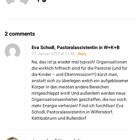
O
2 comments
n
Eva Schodl, Pastoralassistentin in W+K+B
A
17. Januar 2017 at 11:49
- Reply
l
Na, das ist ja wieder mal typisch! Organisationen
e
die wirklich hilfreich sind für die Pastoral (und für
die Kinder – und Elternmission!!!) kürzt man,
a
anstatt sich zu überlegen welch ein aufgeblasener
i
Körper in den meisten andere Bereichen
a
mitgeschleppt wird! Und außerdem werden neue
Organisationseinheiten geschaffen, die nur noch
c
mehr Energie verheizen! Find ich furchtbar! Eva
t
Schodl, Pastoralassistentin in Wilfersdorf,
a
Kettlasbrunn und Bullendorf
e
s