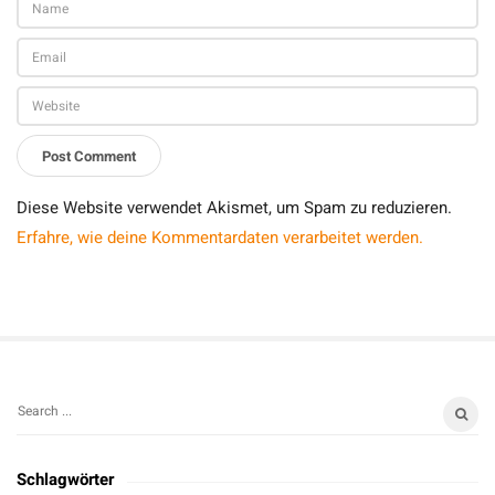
a
l
l
e
n
Diese Website verwendet Akismet, um Spam zu reduzieren.
Erfahre, wie deine Kommentardaten verarbeitet werden.
S
S
i
e
t
a
Schlagwörter