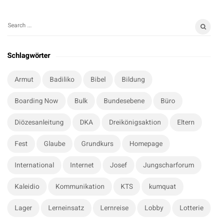
S
S
i
e
t
a
Schlagwörter
r
e
c
S
Armut
Badiliko
Bibel
Bildung
h
i
f
Boarding Now
Bulk
Bundesebene
Büro
d
o
e
r
Diözesanleitung
DKA
Dreikönigsaktion
Eltern
b
:
a
Fest
Glaube
Grundkurs
Homepage
r
International
Internet
Josef
Jungscharforum
Kaleidio
Kommunikation
KTS
kumquat
Lager
Lerneinsatz
Lernreise
Lobby
Lotterie