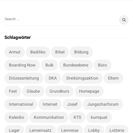
S
S
i
e
t
a
Schlagwörter
r
e
c
S
Armut
Badiliko
Bibel
Bildung
h
i
f
Boarding Now
Bulk
Bundesebene
Büro
d
o
e
r
Diözesanleitung
DKA
Dreikönigsaktion
Eltern
b
:
a
Fest
Glaube
Grundkurs
Homepage
r
International
Internet
Josef
Jungscharforum
Kaleidio
Kommunikation
KTS
kumquat
Lager
Lerneinsatz
Lernreise
Lobby
Lotterie