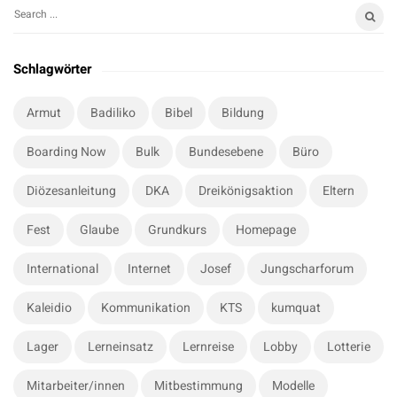
S
S
i
e
t
a
Schlagwörter
r
e
c
S
Armut
Badiliko
Bibel
Bildung
h
i
f
Boarding Now
Bulk
Bundesebene
Büro
d
o
e
r
Diözesanleitung
DKA
Dreikönigsaktion
Eltern
b
:
a
Fest
Glaube
Grundkurs
Homepage
r
International
Internet
Josef
Jungscharforum
Kaleidio
Kommunikation
KTS
kumquat
Lager
Lerneinsatz
Lernreise
Lobby
Lotterie
Mitarbeiter/innen
Mitbestimmung
Modelle