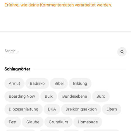
Erfahre, wie deine Kommentardaten verarbeitet werden.
S
S
i
e
t
a
Schlagwörter
r
e
c
S
Armut
Badiliko
Bibel
Bildung
h
i
f
Boarding Now
Bulk
Bundesebene
Büro
d
o
e
r
Diözesanleitung
DKA
Dreikönigsaktion
Eltern
b
:
a
Fest
Glaube
Grundkurs
Homepage
r