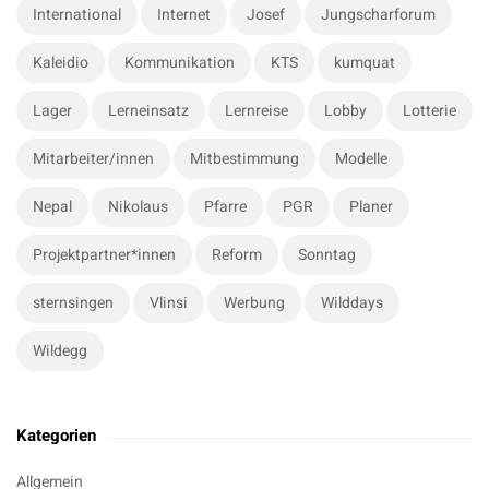
International
Internet
Josef
Jungscharforum
Kaleidio
Kommunikation
KTS
kumquat
Lager
Lerneinsatz
Lernreise
Lobby
Lotterie
Mitarbeiter/innen
Mitbestimmung
Modelle
Nepal
Nikolaus
Pfarre
PGR
Planer
Projektpartner*innen
Reform
Sonntag
sternsingen
Vlinsi
Werbung
Wilddays
Wildegg
Kategorien
Allgemein