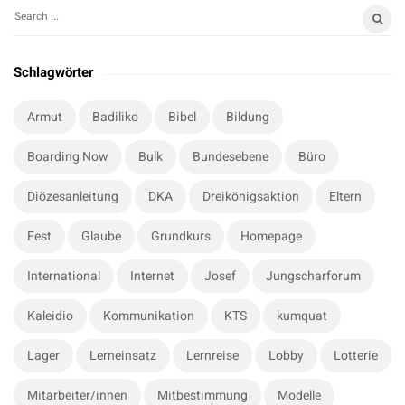
S
S
i
e
t
a
Schlagwörter
r
e
c
S
Armut
Badiliko
Bibel
Bildung
h
i
f
Boarding Now
Bulk
Bundesebene
Büro
d
o
e
r
Diözesanleitung
DKA
Dreikönigsaktion
Eltern
b
:
a
Fest
Glaube
Grundkurs
Homepage
r
International
Internet
Josef
Jungscharforum
Kaleidio
Kommunikation
KTS
kumquat
Lager
Lerneinsatz
Lernreise
Lobby
Lotterie
Mitarbeiter/innen
Mitbestimmung
Modelle