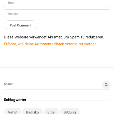
Diese Website verwendet Akismet, um Spam zu reduzieren.
Erfahre, wie deine Kommentardaten verarbeitet werden.
S
S
i
e
t
a
Schlagwörter
r
e
c
S
Armut
Badiliko
Bibel
Bildung