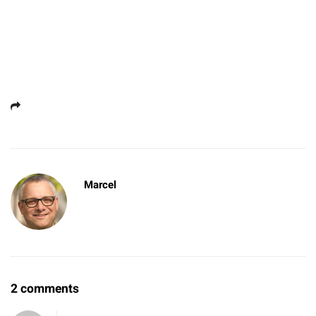
Marcel
O
2 comments
n