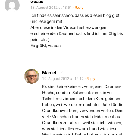
waaas
D
18. August 2012 at 13:51
- Reply
e
Ich finde es sehr schön, dass es diesen blog gibt
r
und lese gern mit.
Aber diese in den Videos fast erzwungen
G
erscheinenden Daumenhochs find ich unnötig bis
r
peinlich : )
u
Es grüßt, waaas
n
d
k
Marcel
u
19. August 2012 at 12:12
- Reply
r
Es sind keine keine erzwungenen Daumen-
Hochs, sondern Satements um die wir
s
Teilnehmer/innen nach dem Kurs gebeten
s
haben, weil wir sie im nächsten Jahr für die
o
Grundkurswerbung verwenden wollen. Denn
viele Menschen trauen sich leider nicht auf
m
Grundkurs zu fahren, weil sie nicht wissen,
m
was sie hier alles erwartet und wie diese
e
Woche sein wird. Daher hoffen wir, das mit