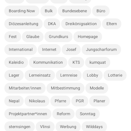
h
i
f
Boarding Now
Bulk
Bundesebene
Büro
d
o
e
r
Diözesanleitung
DKA
Dreikönigsaktion
Eltern
b
:
a
Fest
Glaube
Grundkurs
Homepage
r
International
Internet
Josef
Jungscharforum
Kaleidio
Kommunikation
KTS
kumquat
Lager
Lerneinsatz
Lernreise
Lobby
Lotterie
Mitarbeiter/innen
Mitbestimmung
Modelle
Nepal
Nikolaus
Pfarre
PGR
Planer
Projektpartner*innen
Reform
Sonntag
sternsingen
Vlinsi
Werbung
Wilddays