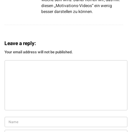
diesen „Motivations-Videos“ ein wenig
r
besser darstellen zu können.
i
s
t
v
Leave a reply:
o
Your email address will not be published.
r
b
e
i