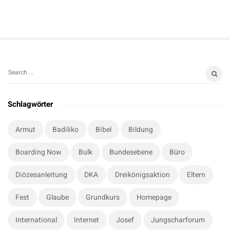
S
S
i
e
t
a
Schlagwörter
r
e
c
S
Armut
Badiliko
Bibel
Bildung
h
i
f
Boarding Now
Bulk
Bundesebene
Büro
d
o
e
r
Diözesanleitung
DKA
Dreikönigsaktion
Eltern
b
:
a
Fest
Glaube
Grundkurs
Homepage
r
International
Internet
Josef
Jungscharforum