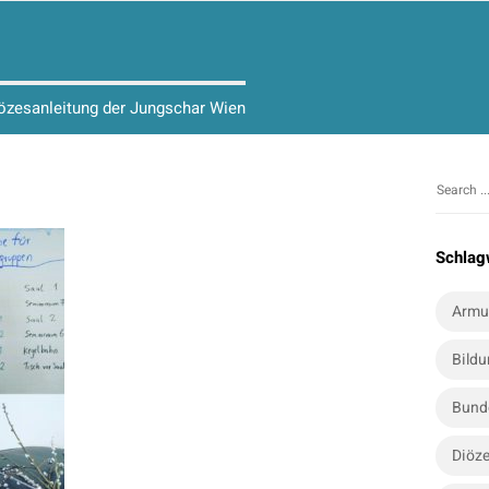
iözesanleitung der Jungschar Wien
S
S
i
e
t
a
Schlag
r
e
c
S
Armu
h
i
f
Bild
d
o
e
r
Bund
b
:
a
Diöze
r