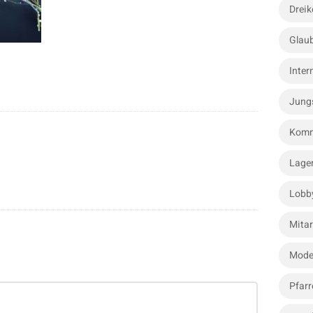
Dreik
Glau
Inter
Jung
Komm
Lage
Lobb
Mitar
Mode
Pfarr