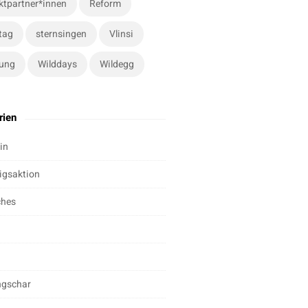
ktpartner*innen
Reform
tag
sternsingen
Vlinsi
ung
Wilddays
Wildegg
rien
in
igsaktion
ches
ngschar