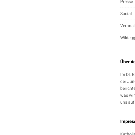
Presse
Social
Veranst
Wildeg
Über d
Im DL B
der Jun
bericht
was wir
uns auf
Impre
Katholi