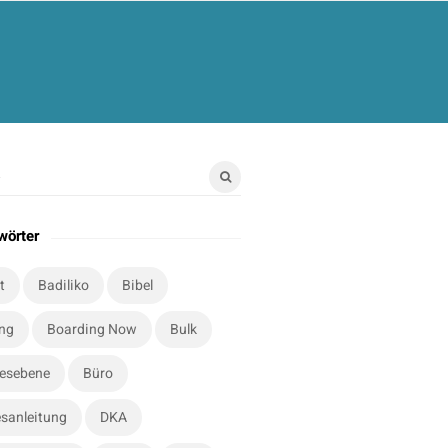
wörter
t
Badiliko
Bibel
ung
Boarding Now
Bulk
esebene
Büro
sanleitung
DKA