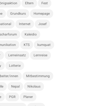
önigsaktion
Eltern
Fest
be
Grundkurs
Homepage
national
Internet
Josef
scharforum
Kaleidio
unikation
KTS
kumquat
r
Lerneinsatz
Lernreise
y
Lotterie
beiter/innen
Mitbestimmung
lle
Nepal
Nikolaus
e
PGR
Planer