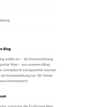
altung
g
en Blog
log wollen wir – die Diözesanleitung
gschar Wien – aus unserem Alltag
en und dadurch transparenter machen,
 als Diözesanleitung tun. Wir freuen
 eure Kommentare!
ssum
sche Jungschar der Erzdiözese Wien