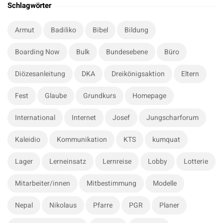
t
a
Schlagwörter
r
e
c
S
Armut
Badiliko
Bibel
Bildung
h
i
f
Boarding Now
Bulk
Bundesebene
Büro
d
o
e
r
Diözesanleitung
DKA
Dreikönigsaktion
Eltern
b
:
a
Fest
Glaube
Grundkurs
Homepage
r
International
Internet
Josef
Jungscharforum
Kaleidio
Kommunikation
KTS
kumquat
Lager
Lerneinsatz
Lernreise
Lobby
Lotterie
Mitarbeiter/innen
Mitbestimmung
Modelle
Nepal
Nikolaus
Pfarre
PGR
Planer