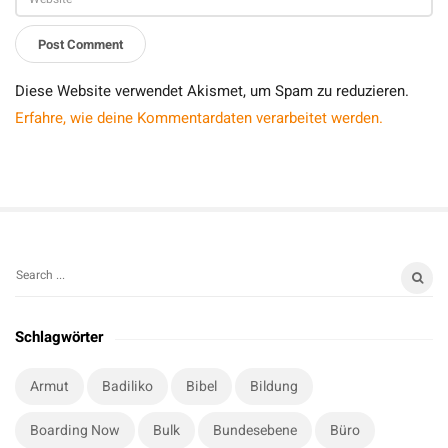
Diese Website verwendet Akismet, um Spam zu reduzieren.
Erfahre, wie deine Kommentardaten verarbeitet werden.
S
S
i
e
t
a
Schlagwörter
r
e
c
S
Armut
Badiliko
Bibel
Bildung
h
i
f
Boarding Now
Bulk
Bundesebene
Büro
d
o