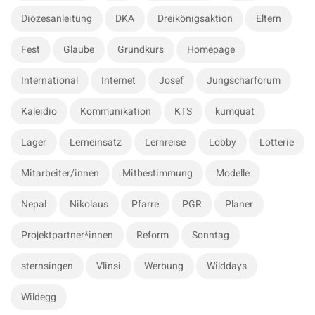
e
r
Diözesanleitung
DKA
Dreikönigsaktion
Eltern
b
:
a
Fest
Glaube
Grundkurs
Homepage
r
International
Internet
Josef
Jungscharforum
Kaleidio
Kommunikation
KTS
kumquat
Lager
Lerneinsatz
Lernreise
Lobby
Lotterie
Mitarbeiter/innen
Mitbestimmung
Modelle
Nepal
Nikolaus
Pfarre
PGR
Planer
Projektpartner*innen
Reform
Sonntag
sternsingen
Vlinsi
Werbung
Wilddays
Wildegg