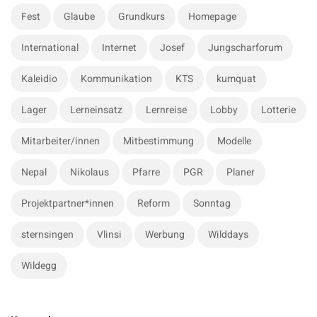
a
Fest
Glaube
Grundkurs
Homepage
r
International
Internet
Josef
Jungscharforum
Kaleidio
Kommunikation
KTS
kumquat
Lager
Lerneinsatz
Lernreise
Lobby
Lotterie
Mitarbeiter/innen
Mitbestimmung
Modelle
Nepal
Nikolaus
Pfarre
PGR
Planer
Projektpartner*innen
Reform
Sonntag
sternsingen
Vlinsi
Werbung
Wilddays
Wildegg