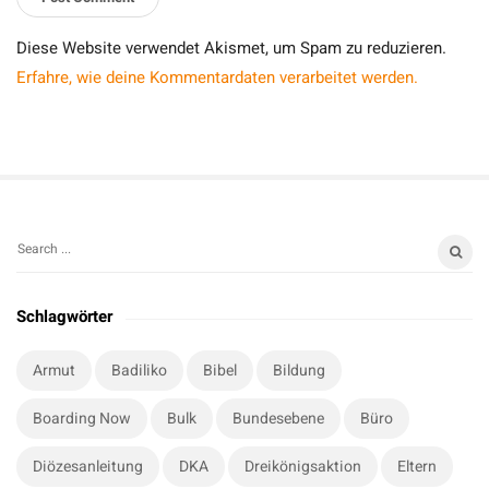
Diese Website verwendet Akismet, um Spam zu reduzieren.
Erfahre, wie deine Kommentardaten verarbeitet werden.
S
S
i
e
t
a
Schlagwörter
r
e
c
S
Armut
Badiliko
Bibel
Bildung
h
i
f
Boarding Now
Bulk
Bundesebene
Büro
d
o
e
r
Diözesanleitung
DKA
Dreikönigsaktion
Eltern
b
: