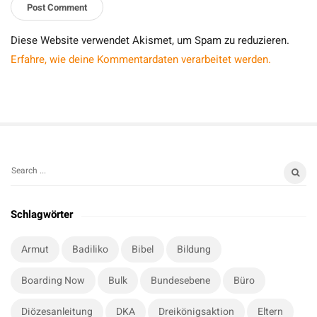
Diese Website verwendet Akismet, um Spam zu reduzieren.
Erfahre, wie deine Kommentardaten verarbeitet werden.
S
S
i
e
t
a
Schlagwörter
r
e
c
S
Armut
Badiliko
Bibel
Bildung
h
i
f
Boarding Now
Bulk
Bundesebene
Büro
d
o
e
r
Diözesanleitung
DKA
Dreikönigsaktion
Eltern