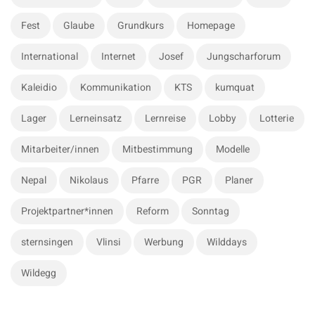
b
:
a
Fest
Glaube
Grundkurs
Homepage
r
International
Internet
Josef
Jungscharforum
Kaleidio
Kommunikation
KTS
kumquat
Lager
Lerneinsatz
Lernreise
Lobby
Lotterie
Mitarbeiter/innen
Mitbestimmung
Modelle
Nepal
Nikolaus
Pfarre
PGR
Planer
Projektpartner*innen
Reform
Sonntag
sternsingen
Vlinsi
Werbung
Wilddays
Wildegg