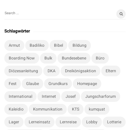
S
S
i
e
t
a
Schlagwörter
r
e
c
S
Armut
Badiliko
Bibel
Bildung
h
i
f
Boarding Now
Bulk
Bundesebene
Büro
d
o
e
r
Diözesanleitung
DKA
Dreikönigsaktion
Eltern
b
:
a
Fest
Glaube
Grundkurs
Homepage
r
International
Internet
Josef
Jungscharforum
Kaleidio
Kommunikation
KTS
kumquat
Lager
Lerneinsatz
Lernreise
Lobby
Lotterie