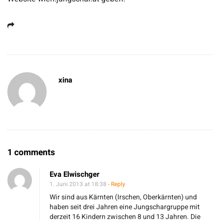
xina
O
1 comments
n
Eva Elwischger
K
1. Juni 2013 at 18:38
- Reply
a
Wir sind aus Kärnten (Irschen, Oberkärnten) und
l
haben seit drei Jahren eine Jungschargruppe mit
derzeit 16 Kindern zwischen 8 und 13 Jahren. Die
e