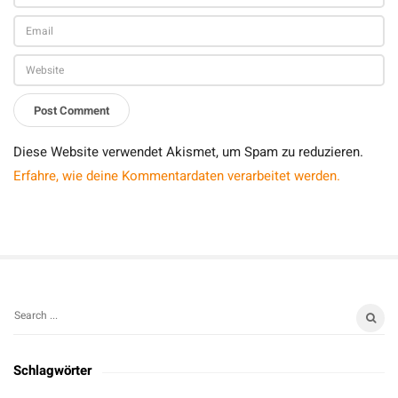
o
s
!
Diese Website verwendet Akismet, um Spam zu reduzieren.
Erfahre, wie deine Kommentardaten verarbeitet werden.
S
S
i
e
t
a
Schlagwörter
r
e