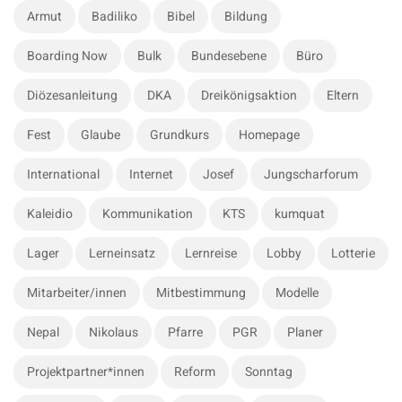
c
S
Armut
Badiliko
Bibel
Bildung
h
i
f
Boarding Now
Bulk
Bundesebene
Büro
d
o
e
r
Diözesanleitung
DKA
Dreikönigsaktion
Eltern
b
:
a
Fest
Glaube
Grundkurs
Homepage
r
International
Internet
Josef
Jungscharforum
Kaleidio
Kommunikation
KTS
kumquat
Lager
Lerneinsatz
Lernreise
Lobby
Lotterie
Mitarbeiter/innen
Mitbestimmung
Modelle
Nepal
Nikolaus
Pfarre
PGR
Planer
Projektpartner*innen
Reform
Sonntag