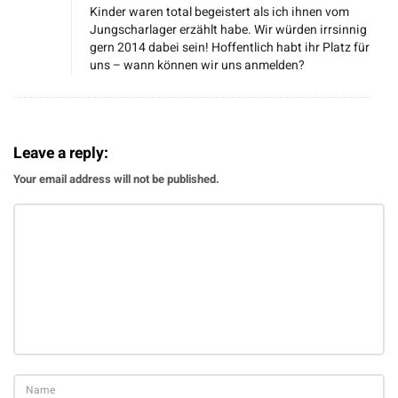
Kinder waren total begeistert als ich ihnen vom
i
Jungscharlager erzählt habe. Wir würden irrsinnig
d
gern 2014 dabei sein! Hoffentlich habt ihr Platz für
uns – wann können wir uns anmelden?
i
o
2
0
Leave a reply:
1
Your email address will not be published.
4
:
E
s
g
e
h
t
l