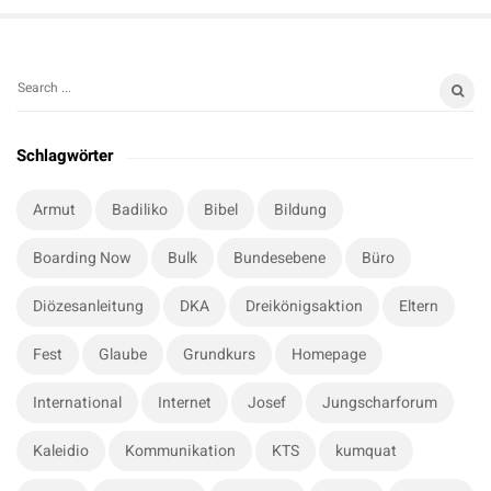
S
S
i
e
t
a
Schlagwörter
r
e
c
S
Armut
Badiliko
Bibel
Bildung
h
i
f
Boarding Now
Bulk
Bundesebene
Büro
d
o
e
r
Diözesanleitung
DKA
Dreikönigsaktion
Eltern
b
:
a
Fest
Glaube
Grundkurs
Homepage
r
International
Internet
Josef
Jungscharforum
Kaleidio
Kommunikation
KTS
kumquat