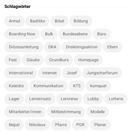
t
a
Schlagwörter
r
e
c
S
Armut
Badiliko
Bibel
Bildung
h
i
f
Boarding Now
Bulk
Bundesebene
Büro
d
o
e
r
Diözesanleitung
DKA
Dreikönigsaktion
Eltern
b
:
a
Fest
Glaube
Grundkurs
Homepage
r
International
Internet
Josef
Jungscharforum
Kaleidio
Kommunikation
KTS
kumquat
Lager
Lerneinsatz
Lernreise
Lobby
Lotterie
Mitarbeiter/innen
Mitbestimmung
Modelle
Nepal
Nikolaus
Pfarre
PGR
Planer