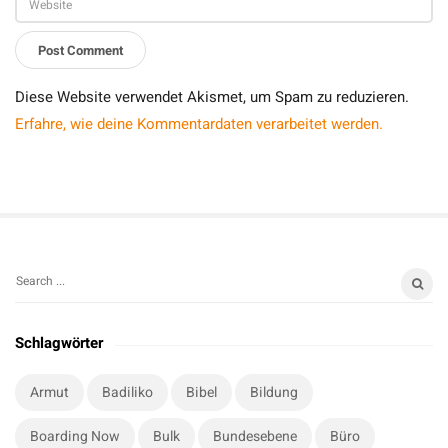
Diese Website verwendet Akismet, um Spam zu reduzieren.
Erfahre, wie deine Kommentardaten verarbeitet werden.
S
S
i
e
t
a
Schlagwörter
r
e
c
S
Armut
Badiliko
Bibel
Bildung
h
i
f
Boarding Now
Bulk
Bundesebene
Büro
d