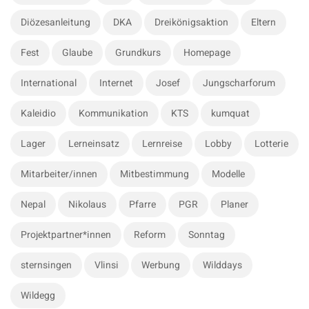
o
e
r
Diözesanleitung
DKA
Dreikönigsaktion
Eltern
b
:
a
Fest
Glaube
Grundkurs
Homepage
r
International
Internet
Josef
Jungscharforum
Kaleidio
Kommunikation
KTS
kumquat
Lager
Lerneinsatz
Lernreise
Lobby
Lotterie
Mitarbeiter/innen
Mitbestimmung
Modelle
Nepal
Nikolaus
Pfarre
PGR
Planer
Projektpartner*innen
Reform
Sonntag
sternsingen
Vlinsi
Werbung
Wilddays
Wildegg