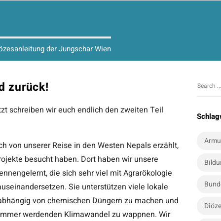
iözesanleitung der Jungschar Wien
nd zurück!
S
S
i
e
tzt schreiben wir euch endlich den zweiten Teil
t
a
Schlag
r
e
c
S
Armu
ch von unserer Reise in den Westen Nepals erzählt,
h
i
f
Projekte besucht haben. Dort haben wir unsere
Bild
d
o
ennengelernt, die sich sehr viel mit Agrarökologie
e
r
Bund
useinandersetzen. Sie unterstützen viele lokale
b
:
unabhängig von chemischen Düngern zu machen und
a
Diöze
limmer werdenden Klimawandel zu wappnen. Wir
r