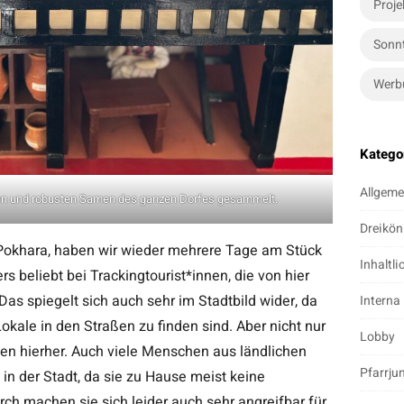
Proje
Sonn
Werb
Katego
Allgeme
ten und robusten Samen des ganzen Dorfes gesammelt.
Dreikön
 Pokhara, haben wir wieder mehrere Tage am Stück
Inhaltli
rs beliebt bei Trackingtourist*innen, die von hier
Das spiegelt sich auch sehr im Stadtbild wider, da
Interna
okale in den Straßen zu finden sind. Aber nicht nur
Lobby
n hierher. Auch viele Menschen aus ländlichen
Pfarrju
in der Stadt, da sie zu Hause meist keine
ch machen sie sich leider auch sehr angreifbar für