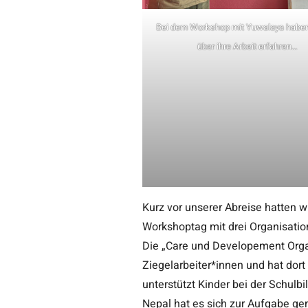
Bei dem Workshop mit Yuwalaya haben 
über ihre Arbeit erfahren…
Kurz vor unserer Abreise hatten 
Workshoptag mit drei Organisatione
Die „Care und Developement Organ
Ziegelarbeiter*innen und hat dort
unterstützt Kinder bei der Schulb
Nepal hat es sich zur Aufgabe ge