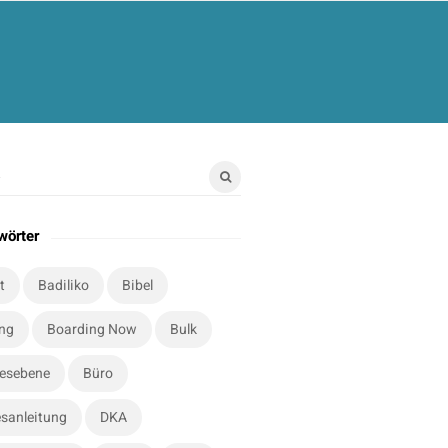
wörter
t
Badiliko
Bibel
ung
Boarding Now
Bulk
esebene
Büro
sanleitung
DKA