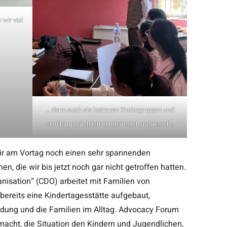
wir viel
… denn auch sie betreuen Kindergruppen und
sind hauptsächlich ehrenamtlich aufgestellt.
wir am Vortag noch einen sehr spannenden
n, die wir bis jetzt noch gar nicht getroffen hatten.
isation“ (CDO) arbeitet mit Familien von
 bereits eine Kindertagesstätte aufgebaut,
ildung und die Familien im Alltag. Advocacy Forum
macht, die Situation den Kindern und Jugendlichen,