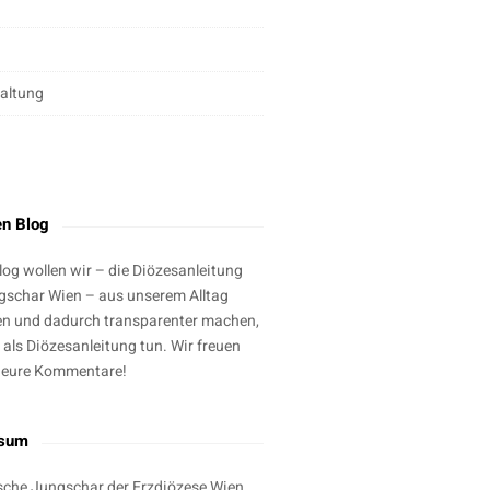
altung
g
en Blog
log wollen wir – die Diözesanleitung
gschar Wien – aus unserem Alltag
en und dadurch transparenter machen,
 als Diözesanleitung tun. Wir freuen
 eure Kommentare!
ssum
sche Jungschar der Erzdiözese Wien