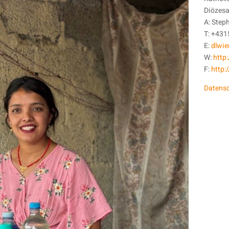
Diözesa
A: Step
T: +43
E:
dlwie
W:
http
F:
http
Datensc