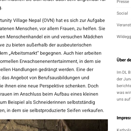
Presse
.
Social
tunity Village Nepal (OVN) hat es sich zur Aufgabe
Veranst
atenen Menschen, vor allem Frauen, zu helfen. Sie
erten Menschenhandel ein und versuchen Mädchen
Wildeg
ve zu bieten außerhalb der ausbeuterischen
dem „Arbeitsmarkt“ begegnen. Auch hier arbeiten
Über d
formellen Erwachsenenentertainment, in dem sie
uellen Handlungen gedrängt werden. Eine der
Im DL B
t das Angebot von Berufsausbildungen und
der Jun
 die ihnen eine neue Perspektive schenken. Doch
bericht
was wir
Frauen im Anschluss beim Aufbau eines kleinen
uns auf
zum Beispiel als Schneiderinnen selbstständig
n, in dem sie selbstproduzierte Seifen verkaufen.
Impre
Katholi