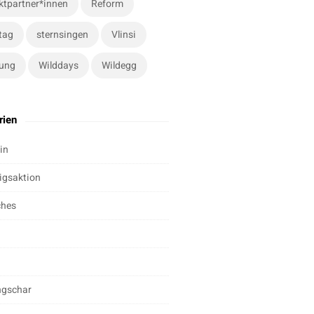
ktpartner*innen
Reform
tag
sternsingen
Vlinsi
ung
Wilddays
Wildegg
rien
in
igsaktion
ches
ngschar