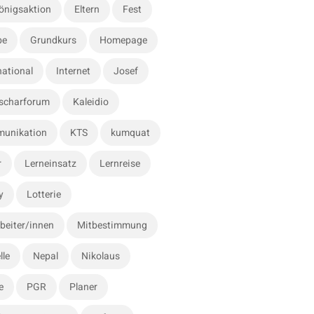
önigsaktion
Eltern
Fest
be
Grundkurs
Homepage
national
Internet
Josef
scharforum
Kaleidio
unikation
KTS
kumquat
r
Lerneinsatz
Lernreise
y
Lotterie
beiter/innen
Mitbestimmung
lle
Nepal
Nikolaus
e
PGR
Planer