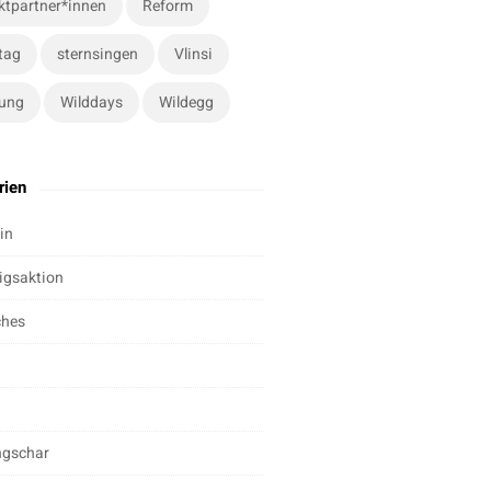
ktpartner*innen
Reform
tag
sternsingen
Vlinsi
ung
Wilddays
Wildegg
rien
in
igsaktion
ches
ngschar