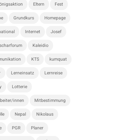
önigsaktion
Eltern
Fest
be
Grundkurs
Homepage
national
Internet
Josef
scharforum
Kaleidio
unikation
KTS
kumquat
r
Lerneinsatz
Lernreise
y
Lotterie
beiter/innen
Mitbestimmung
lle
Nepal
Nikolaus
e
PGR
Planer