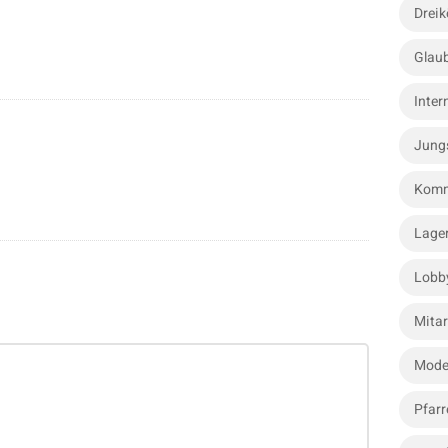
Dreik
Glau
Inter
Jung
Komm
Lage
Lobb
Mitar
Mode
Pfarr