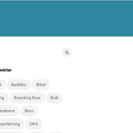
wörter
t
Badiliko
Bibel
ung
Boarding Now
Bulk
esebene
Büro
sanleitung
DKA