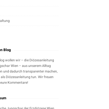
altung
g
en Blog
log wollen wir – die Diözesanleitung
gschar Wien – aus unserem Alltag
en und dadurch transparenter machen,
 als Diözesanleitung tun. Wir freuen
 eure Kommentare!
ssum
sche Jungschar der Erzdiözese Wien