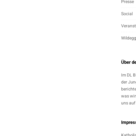
Presse
Social
Veranst
Wildeg
Über d
Im DL B
der Jun
bericht
was wir
uns auf
Impre
Katholi