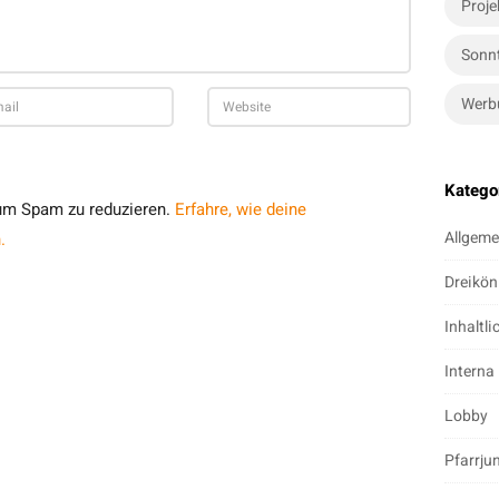
Proje
Sonn
Werb
Katego
um Spam zu reduzieren.
Erfahre, wie deine
Allgeme
.
Dreikön
Inhaltli
Interna
Lobby
Pfarrju