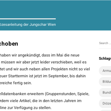
iözesanleitung der Jungschar Wien
choben
S
S
i
e
aben wir angekündigt, dass im Mai die neue
t
a
Schlag
üssen wir aber jetzt leider verschieben, weil es
r
e
c
rtet und wir auch neben allen Projekten nicht so viel
S
Armu
h
uer Starttermin ist jetzt im September, bis dahin
i
f
Bild
reiche fertig sein.
d
o
e
r
Bund
lldatenbanken erweitern (Gruppenstunden, Spiele,
b
:
dem viele Artikel, die in den letzten Jahren im
a
Diöze
ine zur Verfügung zu stellen.
r