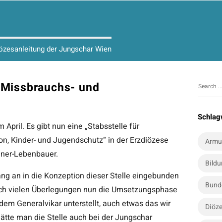
iözesanleitung der Jungschar Wien
r Missbrauchs- und
S
S
i
e
t
a
Schlag
r
e
April. Es gibt nun eine „Stabsstelle für
c
S
n, Kinder- und Jugendschutz“ in der Erzdiözese
Armu
h
i
einer-Lebenbauer.
f
Bild
d
o
ng an in die Konzeption dieser Stelle eingebunden
e
r
Bund
nach vielen Überlegungen nun die Umsetzungsphase
b
:
t dem Generalvikar unterstellt, auch etwas das wir
a
Diöze
ätte man die Stelle auch bei der Jungschar
r