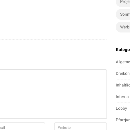
Proje
Sonn
Werb
Katego
Allgeme
Dreikön
Inhaltli
Interna
Lobby
Pfarrju