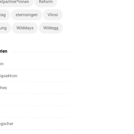
ktpartner*innen
Reform
tag
sternsingen
Vlinsi
ung
Wilddays
Wildegg
rien
in
igsaktion
ches
ngschar