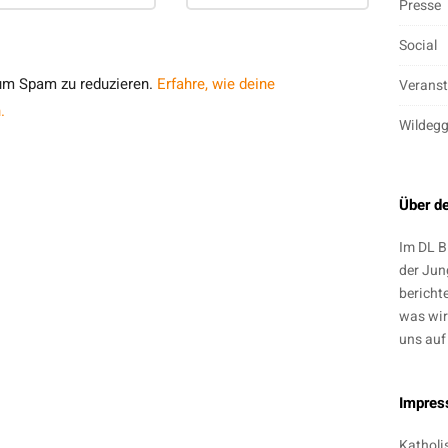
Presse
Social
um Spam zu reduzieren.
Erfahre, wie deine
Veranst
.
Wildeg
Über d
Im DL B
der Jun
bericht
was wir
uns auf
Impre
Katholi