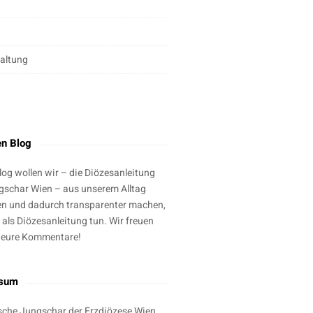
altung
g
en Blog
log wollen wir – die Diözesanleitung
gschar Wien – aus unserem Alltag
en und dadurch transparenter machen,
 als Diözesanleitung tun. Wir freuen
 eure Kommentare!
ssum
sche Jungschar der Erzdiözese Wien