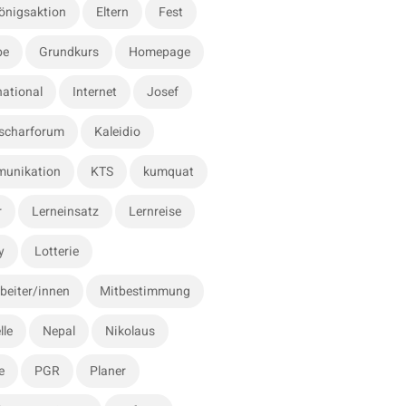
önigsaktion
Eltern
Fest
be
Grundkurs
Homepage
national
Internet
Josef
scharforum
Kaleidio
unikation
KTS
kumquat
r
Lerneinsatz
Lernreise
y
Lotterie
beiter/innen
Mitbestimmung
lle
Nepal
Nikolaus
e
PGR
Planer