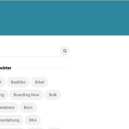
wörter
t
Badiliko
Bibel
ung
Boarding Now
Bulk
esebene
Büro
sanleitung
DKA