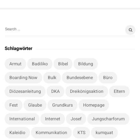
S
S
i
e
t
a
Schlagwörter
r
e
c
S
Armut
Badiliko
Bibel
Bildung
h
i
f
Boarding Now
Bulk
Bundesebene
Büro
d
o
e
r
Diözesanleitung
DKA
Dreikönigsaktion
Eltern
b
:
a
Fest
Glaube
Grundkurs
Homepage
r
International
Internet
Josef
Jungscharforum
Kaleidio
Kommunikation
KTS
kumquat