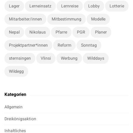
Lager
Lerneinsatz
Lernreise
Lobby
Lotterie
Mitarbeiter/innen
Mitbestimmung
Modelle
Nepal
Nikolaus
Pfarre
PGR
Planer
Projektpartner*innen
Reform
Sonntag
sternsingen
Vlinsi
Werbung
Wilddays
Wildegg
Kategorien
Allgemein
Dreikönigsaktion
Inhaltliches