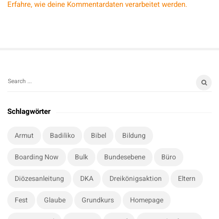
Erfahre, wie deine Kommentardaten verarbeitet werden.
S
S
i
e
t
a
Schlagwörter
r
e
c
S
Armut
Badiliko
Bibel
Bildung
h
i
f
Boarding Now
Bulk
Bundesebene
Büro
d
o
e
r
Diözesanleitung
DKA
Dreikönigsaktion
Eltern
b
:
a
Fest
Glaube
Grundkurs
Homepage
r