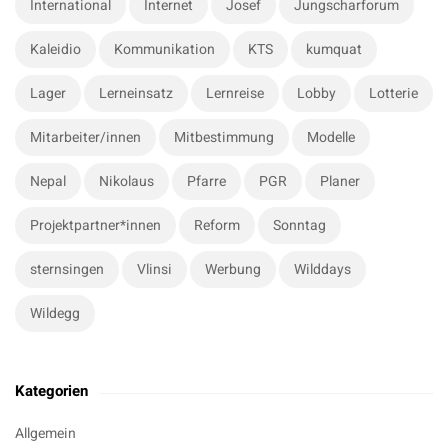
International
Internet
Josef
Jungscharforum
Kaleidio
Kommunikation
KTS
kumquat
Lager
Lerneinsatz
Lernreise
Lobby
Lotterie
Mitarbeiter/innen
Mitbestimmung
Modelle
Nepal
Nikolaus
Pfarre
PGR
Planer
Projektpartner*innen
Reform
Sonntag
sternsingen
Vlinsi
Werbung
Wilddays
Wildegg
Kategorien
Allgemein