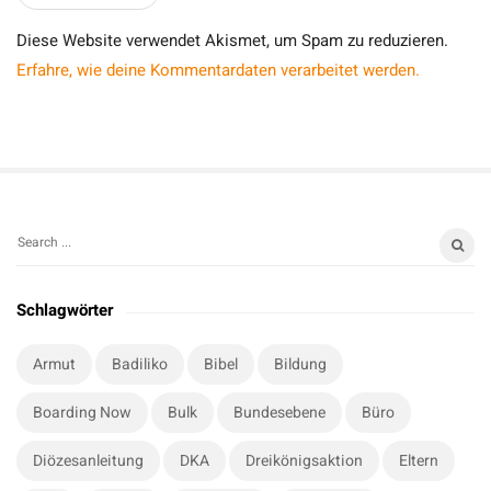
Diese Website verwendet Akismet, um Spam zu reduzieren.
Erfahre, wie deine Kommentardaten verarbeitet werden.
S
S
i
e
t
a
Schlagwörter
r
e
c
S
Armut
Badiliko
Bibel
Bildung
h
i
f
Boarding Now
Bulk
Bundesebene
Büro
d
o
e
r
Diözesanleitung
DKA
Dreikönigsaktion
Eltern
b
: