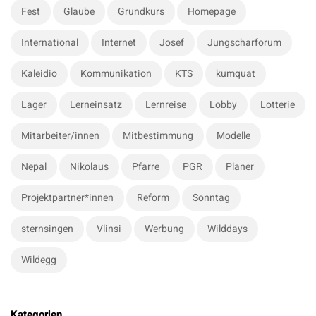
a
Fest
Glaube
Grundkurs
Homepage
r
International
Internet
Josef
Jungscharforum
Kaleidio
Kommunikation
KTS
kumquat
Lager
Lerneinsatz
Lernreise
Lobby
Lotterie
Mitarbeiter/innen
Mitbestimmung
Modelle
Nepal
Nikolaus
Pfarre
PGR
Planer
Projektpartner*innen
Reform
Sonntag
sternsingen
Vlinsi
Werbung
Wilddays
Wildegg
Kategorien