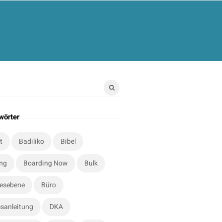
wörter
t
Badiliko
Bibel
ung
Boarding Now
Bulk
esebene
Büro
sanleitung
DKA