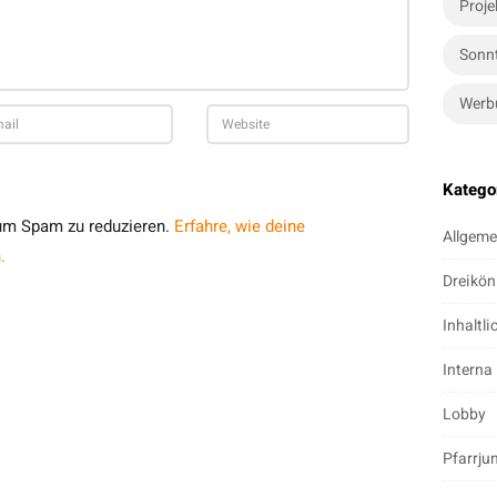
Proje
Sonn
Werb
Katego
um Spam zu reduzieren.
Erfahre, wie deine
Allgeme
.
Dreikön
Inhaltli
Interna
Lobby
Pfarrju