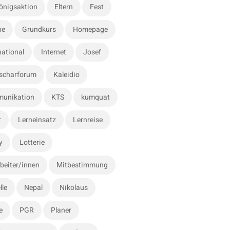
önigsaktion
Eltern
Fest
be
Grundkurs
Homepage
national
Internet
Josef
scharforum
Kaleidio
unikation
KTS
kumquat
r
Lerneinsatz
Lernreise
y
Lotterie
beiter/innen
Mitbestimmung
lle
Nepal
Nikolaus
e
PGR
Planer