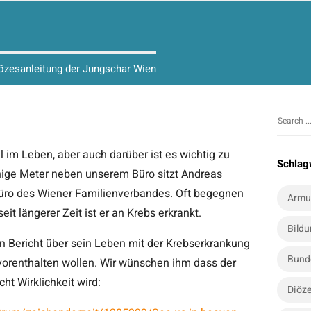
iözesanleitung der Jungschar Wien
S
S
i
e
oll im Leben, aber auch darüber ist es wichtig zu
t
a
Schlag
nige Meter neben unserem Büro sitzt Andreas
r
e
c
Büro des Wiener Familienverbandes. Oft begegnen
S
Armu
h
eit längerer Zeit ist er an Krebs erkrankt.
i
f
Bild
d
o
nen Bericht über sein Leben mit der Krebserkrankung
e
r
Bund
t vorenthalten wollen. Wir wünschen ihm dass der
b
:
cht Wirklichkeit wird:
a
Diöze
r