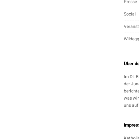
Presse
Social
Veranst
Wildeg
Über d
Im DL B
der Jun
bericht
was wir
uns auf
Impre
Katholi