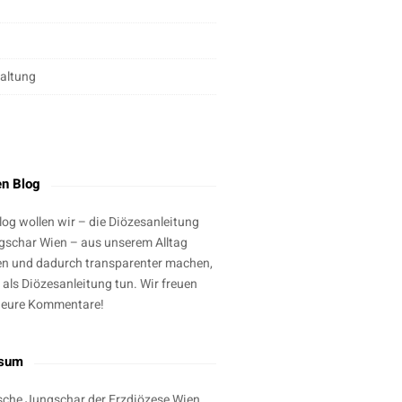
altung
g
en Blog
log wollen wir – die Diözesanleitung
gschar Wien – aus unserem Alltag
en und dadurch transparenter machen,
 als Diözesanleitung tun. Wir freuen
 eure Kommentare!
ssum
sche Jungschar der Erzdiözese Wien