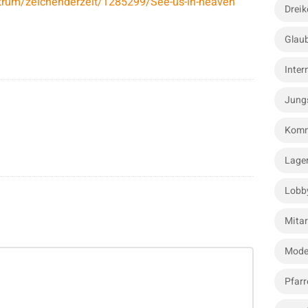
trum/zeichenderzeit/1285299/See-us-in-heaven
Dreik
Glau
Inter
Jung
Komm
Lage
Lobb
Mitar
Mode
Pfarr