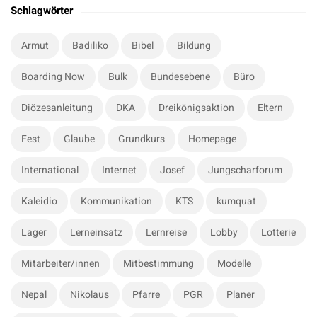
t
a
Schlagwörter
r
e
c
S
Armut
Badiliko
Bibel
Bildung
h
i
f
Boarding Now
Bulk
Bundesebene
Büro
d
o
e
r
Diözesanleitung
DKA
Dreikönigsaktion
Eltern
b
:
a
Fest
Glaube
Grundkurs
Homepage
r
International
Internet
Josef
Jungscharforum
Kaleidio
Kommunikation
KTS
kumquat
Lager
Lerneinsatz
Lernreise
Lobby
Lotterie
Mitarbeiter/innen
Mitbestimmung
Modelle
Nepal
Nikolaus
Pfarre
PGR
Planer