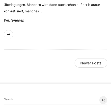
Überlegungen. Manches wird dann auch schon auf der Klausur
konkretisiert, manches
…
Weiterlesen
Newer Posts
S
S
i
e