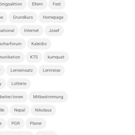
önigsaktion
Eltern
Fest
be
Grundkurs
Homepage
national
Internet
Josef
scharforum
Kaleidio
unikation
KTS
kumquat
r
Lerneinsatz
Lernreise
y
Lotterie
beiter/innen
Mitbestimmung
lle
Nepal
Nikolaus
e
PGR
Planer