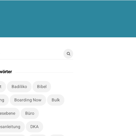
wörter
t
Badiliko
Bibel
ung
Boarding Now
Bulk
esebene
Büro
sanleitung
DKA