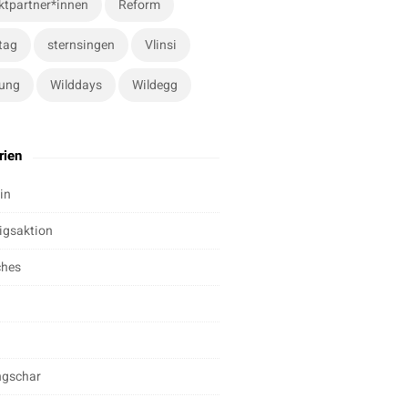
ktpartner*innen
Reform
tag
sternsingen
Vlinsi
ung
Wilddays
Wildegg
rien
in
igsaktion
ches
ngschar