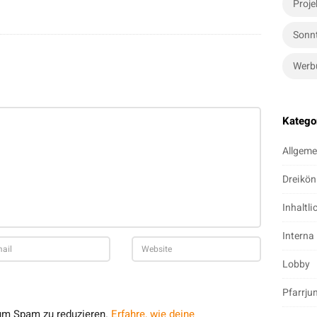
Proje
Sonn
Werb
Katego
Allgeme
Dreikön
Inhaltli
Interna
Lobby
Pfarrju
um Spam zu reduzieren.
Erfahre, wie deine