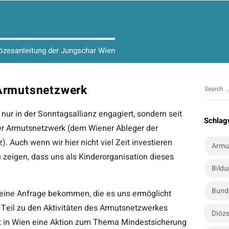
iözesanleitung der Jungschar Wien
 Armutsnetzwerk
S
S
i
e
 nur in der Sonntagsallianz engagiert, sondern seit
t
a
Schlag
r Armutsnetzwerk (dem Wiener Ableger der
r
e
c
. Auch wenn wir hier nicht viel Zeit investieren
S
Armu
h
u zeigen, dass uns als Kinderorganisation dieses
i
f
Bild
d
o
e
r
Bund
 eine Anfrage bekommen, die es uns ermöglicht
b
:
 Teil zu den Aktivitäten des Armutsnetzwerkes
a
Diöze
st in Wien eine Aktion zum Thema Mindestsicherung
r