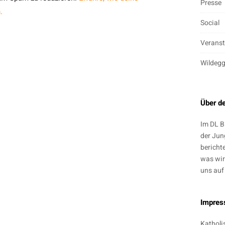
Presse
.
Social
Veranst
Wildeg
Über d
Im DL B
der Jun
bericht
was wir
uns auf
Impre
Katholi