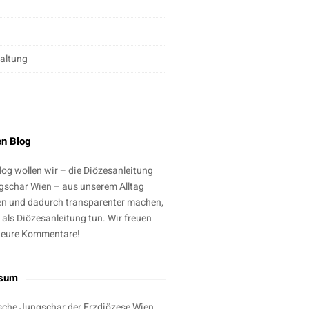
altung
g
en Blog
log wollen wir – die Diözesanleitung
gschar Wien – aus unserem Alltag
en und dadurch transparenter machen,
 als Diözesanleitung tun. Wir freuen
 eure Kommentare!
ssum
sche Jungschar der Erzdiözese Wien