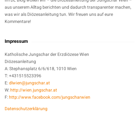
Im DL Blog wollen wir – die Diözesanleitung der Jungschar Wien –
aus unserem Alltag berichten und dadurch transparenter machen,
was wir als Diözesanleitung tun. Wir freuen uns auf eure
Kommentare!
Impressum
Katholische Jungschar der Erzdiözese Wien
Diözesanleitung
A: Stephansplatz 6/6/618, 1010 Wien
T: +431515523396
E:
dlwien@jungschar.at
W:
http://wien.jungschar.at
F:
http://www.facebook.com/jungscharwien
Datenschutzerklärung