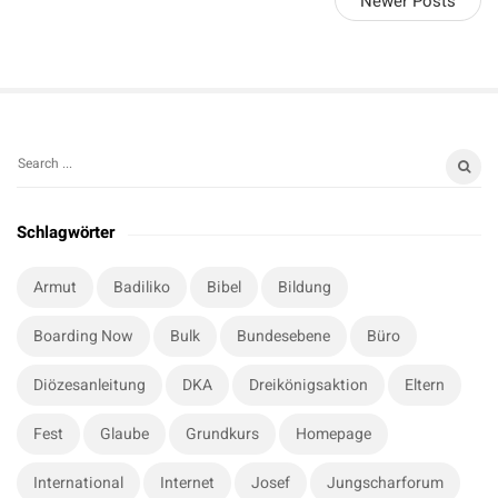
Newer Posts
S
S
i
e
t
a
Schlagwörter
r
e
c
S
Armut
Badiliko
Bibel
Bildung
h
i
f
Boarding Now
Bulk
Bundesebene
Büro
d
o
e
r
Diözesanleitung
DKA
Dreikönigsaktion
Eltern
b
:
a
Fest
Glaube
Grundkurs
Homepage
r
International
Internet
Josef
Jungscharforum